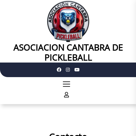
Skip
to
the
content
ASOCIACION CANTABRA DE
ASOCIACION
CANTABRA
PICKLEBALL
DE
PICKLEBALL