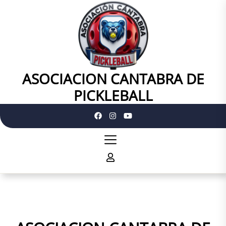
Skip
to
the
content
ASOCIACION CANTABRA DE
ASOCIACION
CANTABRA
PICKLEBALL
DE
PICKLEBALL