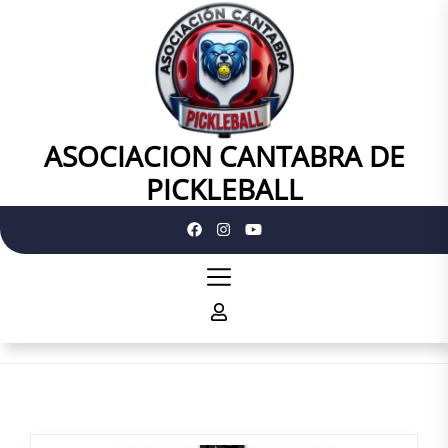
Skip
to
the
content
ASOCIACION CANTABRA DE
ASOCIACION
CANTABRA
PICKLEBALL
DE
PICKLEBALL