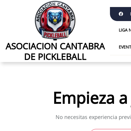
Skip
to
the
content
LIGA 
ASOCIACION CANTABRA
ASOCIACION
EVEN
CANTABRA
DE PICKLEBALL
DE
PICKLEBALL
Empieza a 
No necesitas experiencia prev