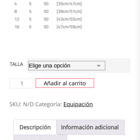
TALLA
POLO
Añadir al carrito
ALGODON
Asociacion
SKU:
N/D
Categoría:
Equipación
Cantabra
de
Pickleball
Descripción
Información adicional
cantidad