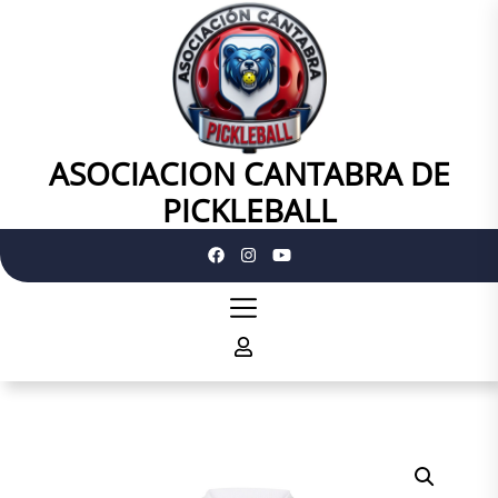
Skip
to
the
content
ASOCIACION CANTABRA DE
ASOCIACION
CANTABRA
PICKLEBALL
DE
PICKLEBALL