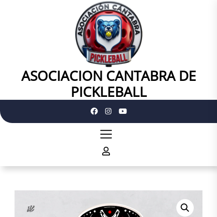
Skip
to
the
content
ASOCIACION CANTABRA DE
ASOCIACION
CANTABRA
PICKLEBALL
DE
PICKLEBALL