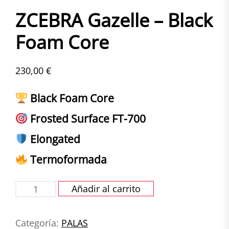
ZCEBRA Gazelle – Black
Foam Core
230,00
€
Black Foam Core
Frosted Surface FT-700
Elongated
Termoformada
ZCEBRA
Añadir al carrito
Gazelle
-
Categoría:
PALAS
Black