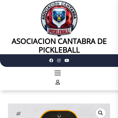
Skip
to
the
content
ASOCIACION CANTABRA DE
ASOCIACION
CANTABRA
PICKLEBALL
DE
PICKLEBALL