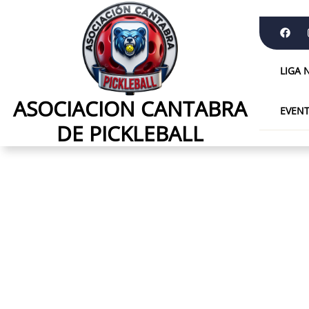
Skip
to
the
content
LIGA 
ASOCIACION CANTABRA
ASOCIACION
EVEN
CANTABRA
DE PICKLEBALL
DE
PICKLEBALL